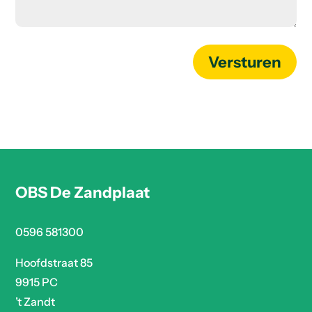
Versturen
OBS De Zandplaat
0596 581300
Hoofdstraat 85
9915 PC
’t Zandt